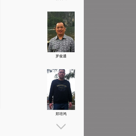
罗俊通
郑培鸿