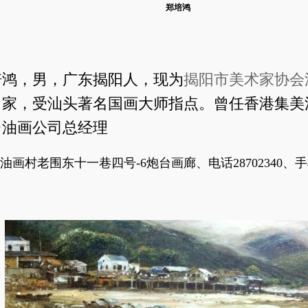
郑培鸿
培鸿，男，广东揭阳人，现为
揭阳市美术家协会
名家，受汕头著名国画大师指点。曾任香港集美
台油画公司总经理
油画村老围东十一巷四号-6炮台画廊、电话28702340、手机13