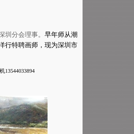
深圳分会理事。
早年师从潮
洋行特聘画师，现为深圳市
544033894