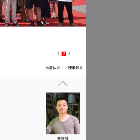
1
2
3
当前位置： >
理事风采
林映城