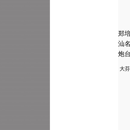
郑
汕
炮
大芬