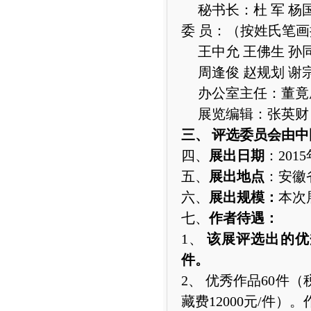
秘书长：杜
军
杨
委
员：（按姓氏笔画
王中允
王佛生
孙
周逢俊
赵规划
谢
办公室主任：董竟
展览编辑：张英财
三、
评选委员会由中
四、
展出日期
：
2015
五、
展出地点
：安徽
六、
展出规模：
本次
七、
作者待遇：
1、
该展评选出的优
件。
2、
优秀作品
60
件（
藏费
12000
元
/
件）。