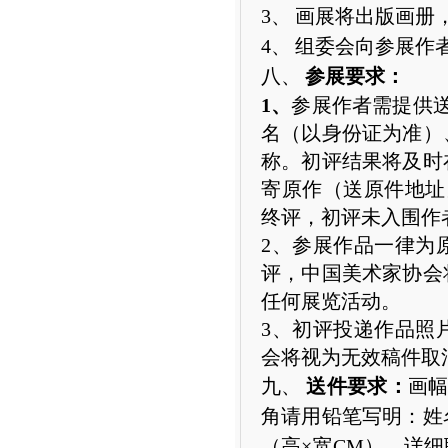
3、
画展将出版画册
4、
组委会向参展作
八、
参展要求：
1
、
参展作者需提供
名（以身份证为准）
称。初评结果将及时
寄原作（送原件地址
终评，初评未入围作
2
、参展作品一律为
评，中国美术家协会
任何展览活动。
3
、初评投递作品照
会将视为无效稿件取
九、
送件要求：
画
角请用铅笔写明：姓
（高×宽
CM
）、详细